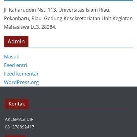
r
i
Jl. Kaharuddin Nst. 113, Universitas Islam Riau,
Pekanbaru, Riau. Gedung Kesekretariatan Unit Kegiatan
Mahasiswa Lt.3, 28284.
Admin
Masuk
Feed entri
Feed komentar
WordPress.org
Kontak
AKLaMASI UIR
081378892417