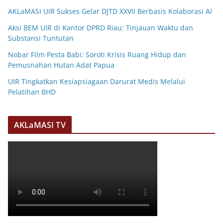
AKLaMASI UIR Sukses Gelar DJTD XXVII Berbasis Kolaborasi AI
Aksi BEM UIR di Kantor DPRD Riau: Tinjauan Waktu dan
Substansi Tuntutan
Nobar Film Pesta Babi: Soroti Krisis Ruang Hidup dan
Pemusnahan Hutan Adat Papua
UIR Tingkatkan Kesiapsiagaan Darurat Medis Melalui
Pelatihan BHD
AKLaMASI TV