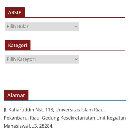
ARSIP
A
R
S
Kategori
I
P
K
a
t
e
g
o
Alamat
r
i
Jl. Kaharuddin Nst. 113, Universitas Islam Riau,
Pekanbaru, Riau. Gedung Kesekretariatan Unit Kegiatan
Mahasiswa Lt.3, 28284.