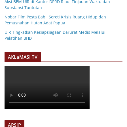
Aksi BEM UIR di Kantor DPRD Riau: Tinjauan Waktu dan
Substansi Tuntutan
Nobar Film Pesta Babi: Soroti Krisis Ruang Hidup dan
Pemusnahan Hutan Adat Papua
UIR Tingkatkan Kesiapsiagaan Darurat Medis Melalui
Pelatihan BHD
AKLaMASI TV
ARSIP