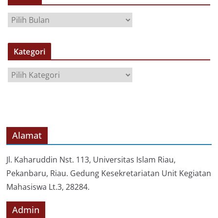
A
R
S
Kategori
I
P
K
a
t
e
g
o
Alamat
r
i
Jl. Kaharuddin Nst. 113, Universitas Islam Riau,
Pekanbaru, Riau. Gedung Kesekretariatan Unit Kegiatan
Mahasiswa Lt.3, 28284.
Admin