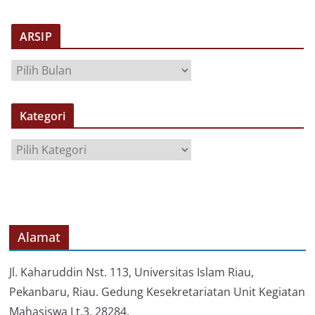
ARSIP
A
R
S
Kategori
I
P
K
a
t
e
g
o
Alamat
r
i
Jl. Kaharuddin Nst. 113, Universitas Islam Riau,
Pekanbaru, Riau. Gedung Kesekretariatan Unit Kegiatan
Mahasiswa Lt.3, 28284.