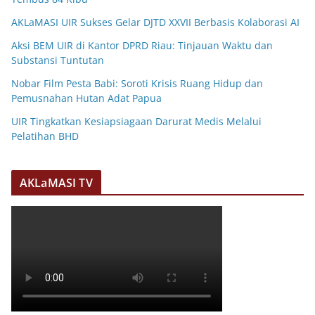
AKLaMASI UIR Sukses Gelar DJTD XXVII Berbasis Kolaborasi AI
Aksi BEM UIR di Kantor DPRD Riau: Tinjauan Waktu dan
Substansi Tuntutan
Nobar Film Pesta Babi: Soroti Krisis Ruang Hidup dan
Pemusnahan Hutan Adat Papua
UIR Tingkatkan Kesiapsiagaan Darurat Medis Melalui
Pelatihan BHD
AKLaMASI TV