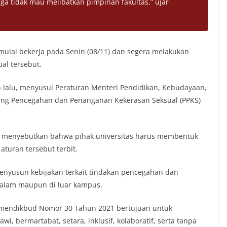
ga tidak mau melibatkan pimpinan fakultas,” ujar
mulai bekerja pada Senin (08/11) dan segera melakukan
ual tersebut.
in lalu, menyusul Peraturan Menteri Pendidikan, Kebudayaan,
tang Pencegahan dan Penanganan Kekerasan Seksual (PPKS)
u menyebutkan bahwa pihak universitas harus membentuk
aturan tersebut terbit.
enyusun kebijakan terkait tindakan pencegahan dan
dalam maupun di luar kampus.
Permendikbud Nomor 30 Tahun 2021 bertujuan untuk
bermartabat, setara, inklusif, kolaboratif, serta tanpa