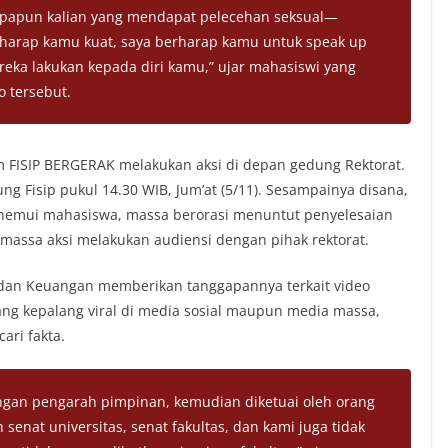
iapapun kalian yang mendapat pelecehan seksual—
rharap kamu kuat, saya berharap kamu untuk
speak up
eka lakukan kepada diri kamu,” ujar mahasiswi yang
 tersebut.
am FISIP BERGERAK melakukan aksi di depan gedung Rektorat.
 Fisip pukul 14.30 WIB, Jum’at (5/11). Sesampainya disana,
nemui mahasiswa, massa berorasi menuntut penyelesaian
 massa aksi melakukan audiensi dengan pihak rektorat.
um dan Keuangan memberikan tanggapannya terkait video
ng kepalang viral di media sosial maupun media massa,
ari fakta.
ngan pengarah pimpinan, kemudian diketuai oleh orang
enat universitas, senat fakultas, dan kami juga tidak