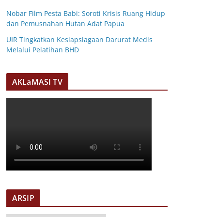
Nobar Film Pesta Babi: Soroti Krisis Ruang Hidup
dan Pemusnahan Hutan Adat Papua
UIR Tingkatkan Kesiapsiagaan Darurat Medis
Melalui Pelatihan BHD
AKLaMASI TV
ARSIP