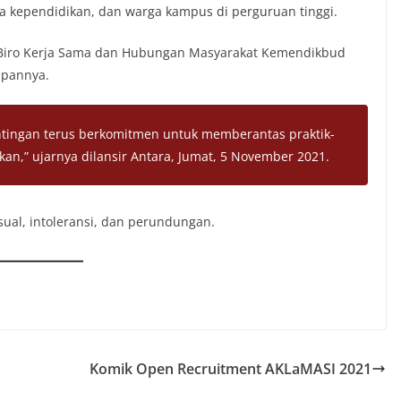
ga kependidikan, dan warga kampus di perguruan tinggi.
lt Biro Kerja Sama dan Hubungan Masyarakat Kemendikbud
apannya.
tingan terus berkomitmen untuk memberantas praktik-
kan,” ujarnya dilansir
Antara
, Jumat, 5 November 2021.
sual, intoleransi, dan perundungan.
Komik Open Recruitment AKLaMASI 2021