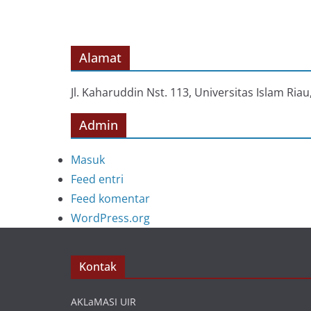
Alamat
Jl. Kaharuddin Nst. 113, Universitas Islam Ri
Admin
Masuk
Feed entri
Feed komentar
WordPress.org
Kontak
AKLaMASI UIR