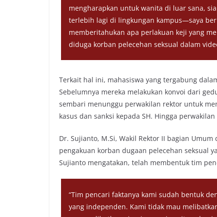
mengharapkan untuk wanita di luar sana, s
terlebih lagi di lingkungan kampus—saya be
memberitahukan apa perlakuan keji yang mer
diduga korban pelecehan seksual dalam video
Terkait hal ini, mahasiswa yang tergabung dal
Sebelumnya mereka melakukan konvoi dari gedung
sembari menunggu perwakilan rektor untuk me
kasus dan sanksi kepada SH. Hingga perwakilan
Dr. Sujianto, M.Si, Wakil Rektor II bagian Um
pengakuan korban dugaan pelecehan seksual ya
Sujianto mengatakan, telah membentuk tim penc
“Tim pencari faktanya kami sudah bentuk de
yang independen. Kami tidak mau melibatkan s