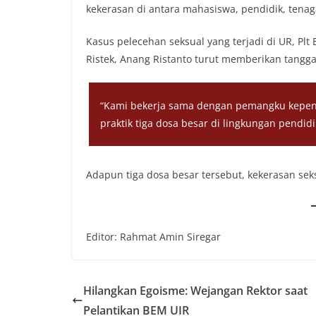
kekerasan di antara mahasiswa, pendidik, tena
Kasus pelecehan seksual yang terjadi di UR, P
Ristek, Anang Ristanto turut memberikan tangg
“Kami bekerja sama dengan pemangku kepen
praktik tiga dosa besar di lingkungan pendidi
Adapun tiga dosa besar tersebut, kekerasan sek
Editor: Rahmat Amin Siregar
Hilangkan Egoisme: Wejangan Rektor saat
Pelantikan BEM UIR