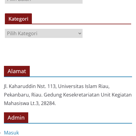
R
S
Kategori
I
P
K
a
t
e
g
o
Alamat
r
i
Jl. Kaharuddin Nst. 113, Universitas Islam Riau,
Pekanbaru, Riau. Gedung Kesekretariatan Unit Kegiatan
Mahasiswa Lt.3, 28284.
Admin
Masuk