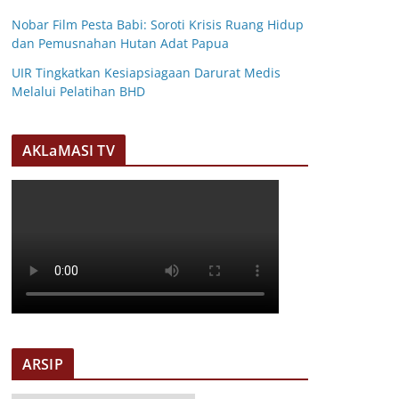
Nobar Film Pesta Babi: Soroti Krisis Ruang Hidup
dan Pemusnahan Hutan Adat Papua
UIR Tingkatkan Kesiapsiagaan Darurat Medis
Melalui Pelatihan BHD
AKLaMASI TV
ARSIP