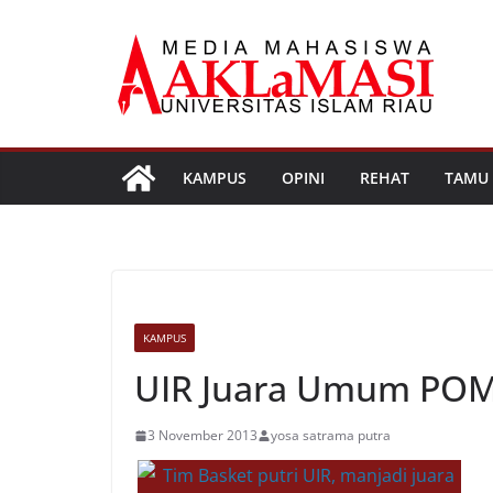
Skip
to
content
KAMPUS
OPINI
REHAT
TAMU
KAMPUS
UIR Juara Umum POM
3 November 2013
yosa satrama putra