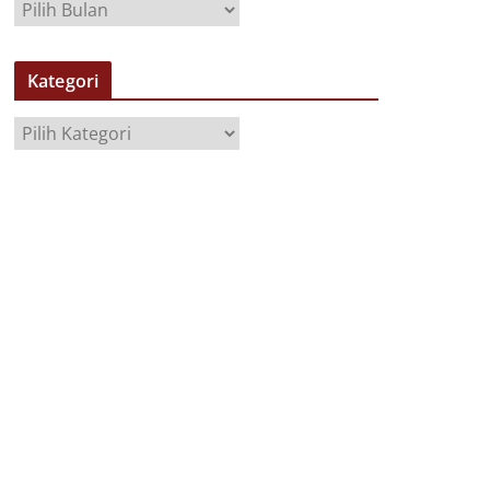
A
R
S
Kategori
I
P
K
a
t
e
g
o
r
i