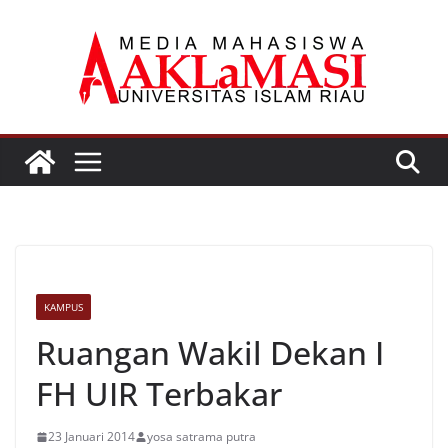
Skip
to
content
KAMPUS
Ruangan Wakil Dekan I
FH UIR Terbakar
23 Januari 2014
yosa satrama putra