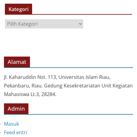
S
Kategori
I
P
K
a
t
e
g
o
Alamat
r
i
Jl. Kaharuddin Nst. 113, Universitas Islam Riau,
Pekanbaru, Riau. Gedung Kesekretariatan Unit Kegiatan
Mahasiswa Lt.3, 28284.
Admin
Masuk
Feed entri