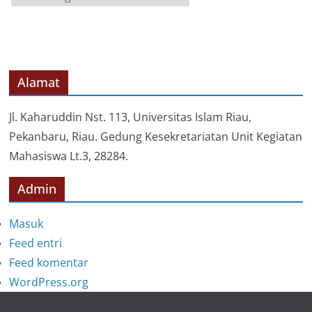
a
t
e
g
o
Alamat
r
i
Jl. Kaharuddin Nst. 113, Universitas Islam Riau,
Pekanbaru, Riau. Gedung Kesekretariatan Unit Kegiatan
Mahasiswa Lt.3, 28284.
Admin
Masuk
Feed entri
Feed komentar
WordPress.org