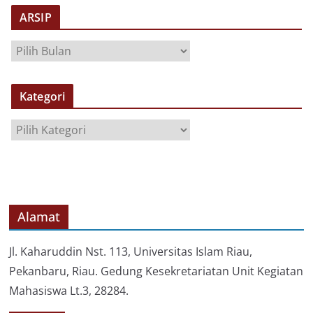
ARSIP
A
R
S
Kategori
I
P
K
a
t
e
g
o
Alamat
r
i
Jl. Kaharuddin Nst. 113, Universitas Islam Riau,
Pekanbaru, Riau. Gedung Kesekretariatan Unit Kegiatan
Mahasiswa Lt.3, 28284.