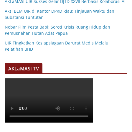
AKLaMASI UIR Sukses Gelar DJTD XXVII Berbasis Kolaborasi AI
Aksi BEM UIR di Kantor DPRD Riau: Tinjauan Waktu dan
Substansi Tuntutan
Nobar Film Pesta Babi: Soroti Krisis Ruang Hidup dan
Pemusnahan Hutan Adat Papua
UIR Tingkatkan Kesiapsiagaan Darurat Medis Melalui
Pelatihan BHD
AKLaMASI TV