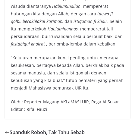
wisuda diantaranya
Habluminallah
, mempererat
hubungan kita dengan Allah, dengan cara
taqwa fi
qolbi, berakhlakul karimah,
dan
istiqomah fi khair
. Selain
itu memperkokoh
Habluminannas
, mempererat tali
persaudaraan, buirruwalidain selalu berbuat baik, dan
fastabiqul khairat
, berlomba-lomba dalam kebaikan.
“Kejujuran merupakan kunci penting untuk mencapai
kesuksesan, bertaqwa kepada Allah, berkhlak baik pada
sesama manusia, dan selalu istiqomah dengan
keputusan yang kita buat,” tutup pemateri yang pernah
menjadi Mahasiswa pemuncak UIR itu.
Oleh : Reporter Magang AKLaMASI UIR, Rega Al Susar
Editor : Rifal Fauzi
Spanduk Roboh, Tak Tahu Sebab