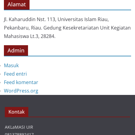
o
Alamat
r
i
Jl. Kaharuddin Nst. 113, Universitas Islam Riau,
Pekanbaru, Riau. Gedung Kesekretariatan Unit Kegiatan
Mahasiswa Lt.3, 28284.
Admin
Masuk
Feed entri
Feed komentar
WordPress.org
Kontak
AKLaMASI UIR
081378892417