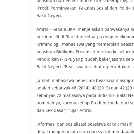
beasiswa dari Pemerintah Provinsi (Pemprov). D
(Prodi) Perminyakan, Fakultas Sosial dan Politik (
Bakti Negeri.
Amris—Kepala BKA, menjelaskan bahwasanya ke
berdomisili di Riau dan keluarga dengan ekon
Kriminologi, mahasiswa yang memeroleh beasis
beasiswa Bidikmisi Provinsi diberikan ke seluru
Pendidikan (FKIP), yang sudah bekerjasama sen
Bakti Negeri. “Beasiswa tersebut diperuntukan s
Jumlah mahasiswa penerima beasiswa masing-ma
adalah sebanyak 48 (2014), 48 (2015) dan 42 (2
sebanyak 72 mahasiswa pada Bidikmisi Bakti Ne
nominalnya, karena setiap Prodi berbeda dari se
dan SPP dasar),” ujar Amris.
Informasi dan sosialisasi beasiswa di UIR masih
detail mengenai tata cara dan syarat mendapa