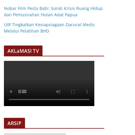
Nobar Film Pesta Babi: Soroti Krisis Ruang Hidup
dan Pemusnahan Hutan Adat Papua
UIR Tingkatkan Kesiapsiagaan Darurat Medis
Melalui Pelatihan BHD
AKLaMASI TV
ARSIP