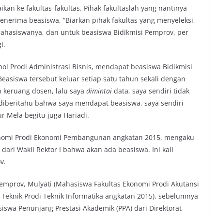
n ke fakultas-fakultas. Pihak fakultaslah yang nantinya
erima beasiswa, “Biarkan pihak fakultas yang menyeleksi,
mahasiswanya, dan untuk beasiswa Bidikmisi Pemprov, per
i.
pol Prodi Administrasi Bisnis, mendapat beasiswa Bidikmisi
easiswa tersebut keluar setiap satu tahun sekali dengan
uh keruang dosen, lalu saya
dimintai
data, saya sendiri tidak
 diberitahu bahwa saya mendapat beasiswa, saya sendiri
 Mela begitu juga Hariadi.
onomi Prodi Ekonomi Pembangunan angkatan 2015, mengaku
dari Wakil Rektor I bahwa akan ada beasiswa. Ini kali
v.
Pemprov, Mulyati (Mahasiswa Fakultas Ekonomi Prodi Akutansi
Teknik Prodi Teknik Informatika angkatan 2015), sebelumnya
wa Penunjang Prestasi Akademik (PPA) dari Direktorat