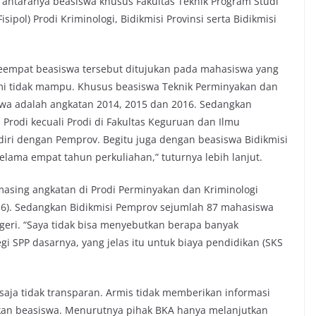
i antaranya beasiswa khusus Fakultas Teknik Program Studi
Fisipol) Prodi Kriminologi, Bidikmisi Provinsi serta Bidikmisi
empat beasiswa tersebut ditujukan pada mahasiswa yang
omi tidak mampu. Khusus beasiswa Teknik Perminyakan dan
wa adalah angkatan 2014, 2015 dan 2016. Sedangkan
h Prodi kecuali Prodi di Fakultas Keguruan dan Ilmu
diri dengan Pemprov. Begitu juga dengan beasiswa Bidikmisi
elama empat tahun perkuliahan,” tuturnya lebih lanjut.
sing angkatan di Prodi Perminyakan dan Kriminologi
016). Sedangkan Bidikmisi Pemprov sejumlah 87 mahasiswa
geri. “Saya tidak bisa menyebutkan berapa banyak
gi SPP dasarnya, yang jelas itu untuk biaya pendidikan (SKS
 saja tidak transparan. Armis tidak memberikan informasi
tkan beasiswa. Menurutnya pihak BKA hanya melanjutkan