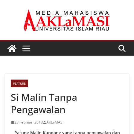
Skip
to
content
FEATURE
Si Malin Tanpa
Pengawalan
23 Februari 2018
AKLaMASI
Patung Malin Kundang yang tanpa pengawalan dan