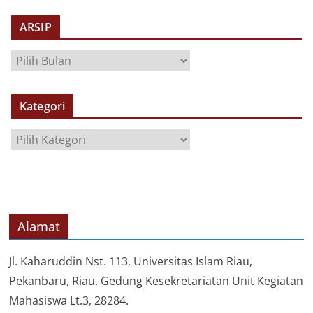
ARSIP
A
R
S
Kategori
I
P
K
a
t
e
g
o
Alamat
r
i
Jl. Kaharuddin Nst. 113, Universitas Islam Riau,
Pekanbaru, Riau. Gedung Kesekretariatan Unit Kegiatan
Mahasiswa Lt.3, 28284.