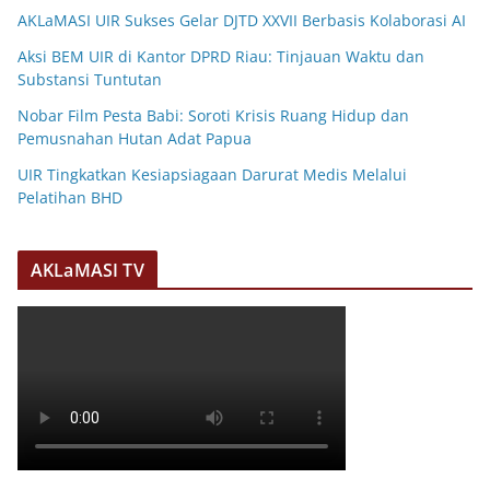
AKLaMASI UIR Sukses Gelar DJTD XXVII Berbasis Kolaborasi AI
Aksi BEM UIR di Kantor DPRD Riau: Tinjauan Waktu dan
Substansi Tuntutan
Nobar Film Pesta Babi: Soroti Krisis Ruang Hidup dan
Pemusnahan Hutan Adat Papua
UIR Tingkatkan Kesiapsiagaan Darurat Medis Melalui
Pelatihan BHD
AKLaMASI TV