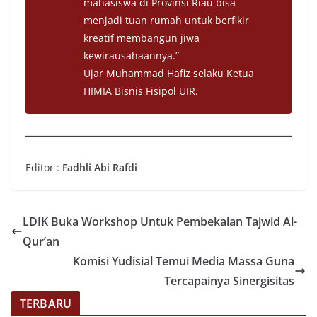
mahasiswa di Provinsi Riau bisa
menjadi tuan rumah untuk berfikir
kreatif membangun jiwa
kewirausahaannya.”
Ujar Muhammad Hafiz selaku Ketua
HIMIA Bisnis Fisipol UIR.
Editor :
Fadhli Abi Rafdi
LDIK Buka Workshop Untuk Pembekalan Tajwid Al-
Qur’an
Komisi Yudisial Temui Media Massa Guna
Tercapainya Sinergisitas
TERBARU