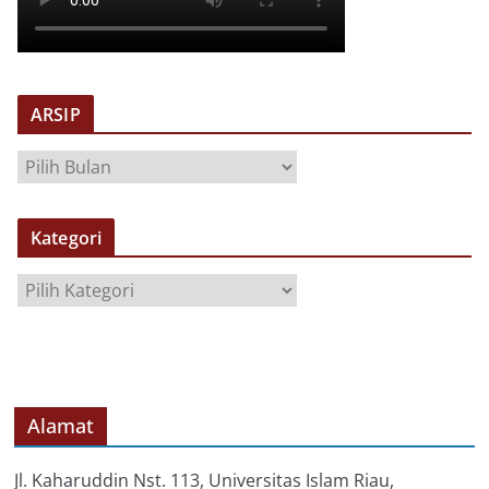
ARSIP
A
R
S
Kategori
I
P
K
a
t
e
g
o
Alamat
r
i
Jl. Kaharuddin Nst. 113, Universitas Islam Riau,