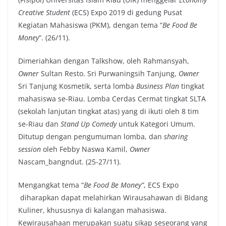
Creative Student
(ECS) Expo 2019 di gedung Pusat
Kegiatan Mahasiswa (PKM), dengan tema “
Be Food Be
Money
”. (26/11).
Dimeriahkan dengan Talkshow, oleh Rahmansyah,
Owner
Sultan Resto. Sri Purwaningsih Tanjung,
Owner
Sri Tanjung Kosmetik, serta lomba
Business Plan
tingkat
mahasiswa se-Riau. Lomba Cerdas Cermat tingkat SLTA
(sekolah lanjutan tingkat atas) yang di ikuti oleh 8 tim
se-Riau dan
Stand Up Comedy
untuk Kategori Umum.
Ditutup dengan pengumuman lomba, dan
sharing
session
oleh Febby Naswa Kamil,
Owner
Nascam_bangndut. (25-27/11).
Mengangkat tema “
Be Food Be Money”
, ECS Expo
diharapkan dapat melahirkan Wirausahawan di Bidang
Kuliner, khususnya di kalangan mahasiswa.
Kewirausahaan merupakan suatu sikap seseorang yang