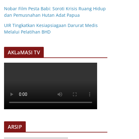
Nobar Film Pesta Babi: Soroti Krisis Ruang Hidup
dan Pemusnahan Hutan Adat Papua
UIR Tingkatkan Kesiapsiagaan Darurat Medis
Melalui Pelatihan BHD
AKLaMASI TV
ARSIP