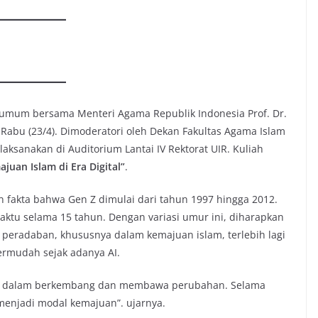
h umum bersama Menteri Agama Republik Indonesia Prof. Dr.
abu (23/4). Dimoderatori oleh Dekan Fakultas Agama Islam
ilaksanakan di Auditorium Lantai IV Rektorat UIR. Kuliah
uan Islam di Era Digital”
.
akta bahwa Gen Z dimulai dari tahun 1997 hingga 2012.
aktu selama 15 tahun. Dengan variasi umur ini, diharapkan
eradaban, khususnya dalam kemajuan islam, terlebih lagi
ermudah sejak adanya AI.
n Z dalam berkembang dan membawa perubahan. Selama
 menjadi modal kemajuan”. ujarnya.