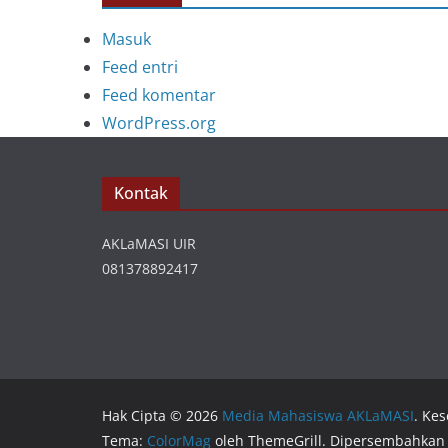
Masuk
Feed entri
Feed komentar
WordPress.org
Kontak
AKLaMASI UIR
081378892417
Hak Cipta © 2026
Media Mahasiswa AKLaMASI
. Ke
Tema:
ColorMag
oleh ThemeGrill. Dipersembahkan