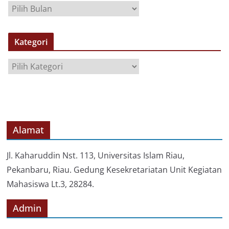
A
R
S
Kategori
I
P
K
a
t
e
g
o
Alamat
r
i
Jl. Kaharuddin Nst. 113, Universitas Islam Riau,
Pekanbaru, Riau. Gedung Kesekretariatan Unit Kegiatan
Mahasiswa Lt.3, 28284.
Admin