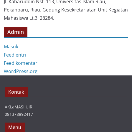
i
Jl. Kaharuddin Nst. 113, Universitas Islam Riau,
Pekanbaru, Riau. Gedung Kesekretariatan Unit Kegiatan
Mahasiswa Lt.3, 28284.
Admin
Masuk
Feed entri
Feed komentar
WordPress.org
Kontak
AKLaMASI UIR
081378892417
Menu