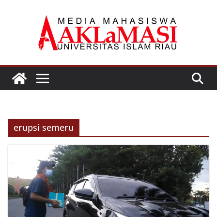
Skip
to
content
erupsi semeru