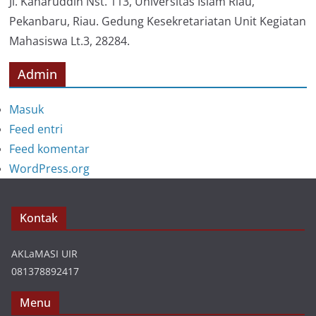
Jl. Kaharuddin Nst. 113, Universitas Islam Riau,
Pekanbaru, Riau. Gedung Kesekretariatan Unit Kegiatan
Mahasiswa Lt.3, 28284.
Admin
Masuk
Feed entri
Feed komentar
WordPress.org
Kontak
AKLaMASI UIR
081378892417
Menu