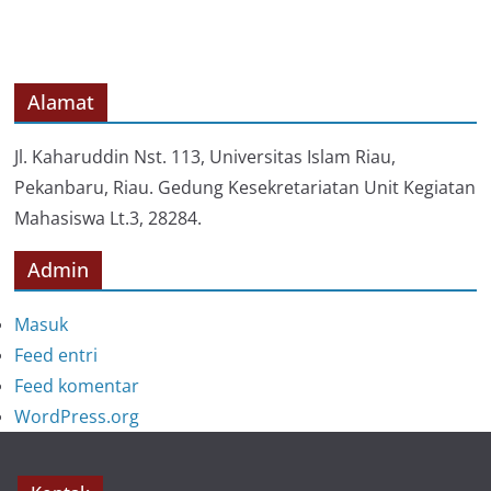
t
e
g
o
Alamat
r
i
Jl. Kaharuddin Nst. 113, Universitas Islam Riau,
Pekanbaru, Riau. Gedung Kesekretariatan Unit Kegiatan
Mahasiswa Lt.3, 28284.
Admin
Masuk
Feed entri
Feed komentar
WordPress.org