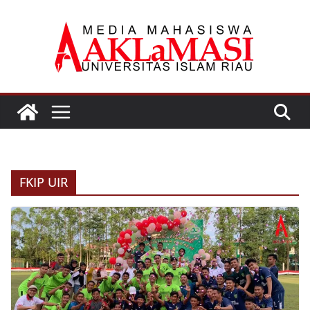
Skip
to
content
FKIP UIR