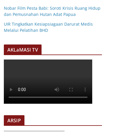
Nobar Film Pesta Babi: Soroti Krisis Ruang Hidup
dan Pemusnahan Hutan Adat Papua
UIR Tingkatkan Kesiapsiagaan Darurat Medis
Melalui Pelatihan BHD
AKLaMASI TV
ARSIP