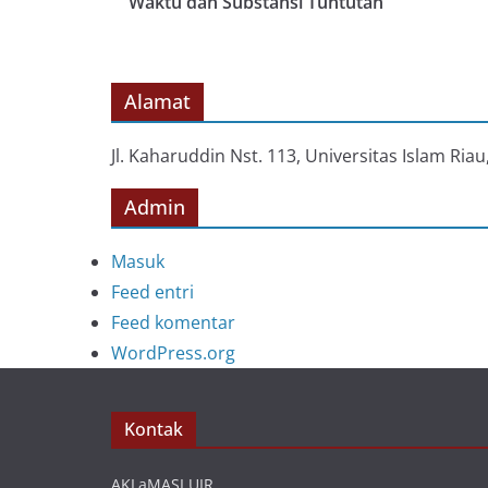
Waktu dan Substansi Tuntutan
Alamat
Jl. Kaharuddin Nst. 113, Universitas Islam Ri
Admin
Masuk
Feed entri
Feed komentar
WordPress.org
Kontak
AKLaMASI UIR