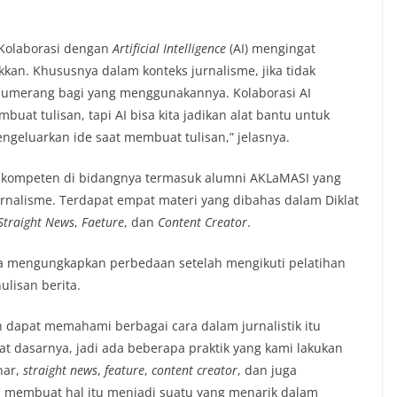
 Kolaborasi dengan
Artificial Intelligence
(AI) mengingat
kkan. Khususnya dalam konteks jurnalisme, jika tidak
bumerang bagi yang menggunakannya. Kolaborasi AI
buat tulisan, tapi AI bisa kita jadikan alat bantu untuk
engeluarkan ide saat membuat tulisan,” jelasnya.
 kompeten di bidangnya termasuk alumni AKLaMASI yang
rnalisme. Terdapat empat materi yang dibahas dalam Diklat
traight News
,
Faeture
, dan
Content Creator
.
ta mengungkapkan perbedaan setelah mengikuti pelatihan
lisan berita.
h dapat memahami berbagai cara dalam jurnalistik itu
kat dasarnya, jadi ada beberapa praktik yang kami lakukan
nar,
straight news
,
feature
,
content creator
, dan juga
n membuat hal itu menjadi suatu yang menarik dalam