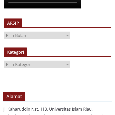
ARSIP
A
R
S
Kategori
I
P
K
a
t
e
g
o
Alamat
r
i
Jl. Kaharuddin Nst. 113, Universitas Islam Riau,