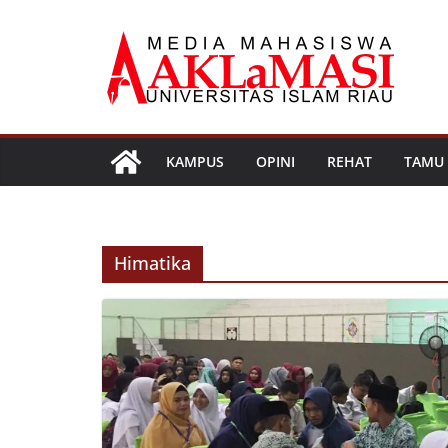
Skip
to
content
KAMPUS
OPINI
REHAT
TAMU
Himatika