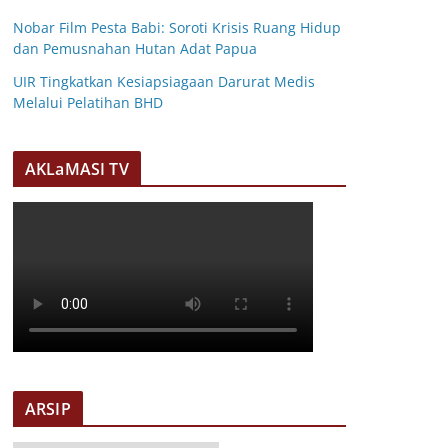
Nobar Film Pesta Babi: Soroti Krisis Ruang Hidup
dan Pemusnahan Hutan Adat Papua
UIR Tingkatkan Kesiapsiagaan Darurat Medis
Melalui Pelatihan BHD
AKLaMASI TV
ARSIP