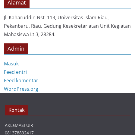
o
Alamat
r
i
Jl. Kaharuddin Nst. 113, Universitas Islam Riau,
Pekanbaru, Riau. Gedung Kesekretariatan Unit Kegiatan
Mahasiswa Lt.3, 28284.
Admin
Masuk
Feed entri
Feed komentar
WordPress.org
Kontak
AKLaMASI UIR
081378892417