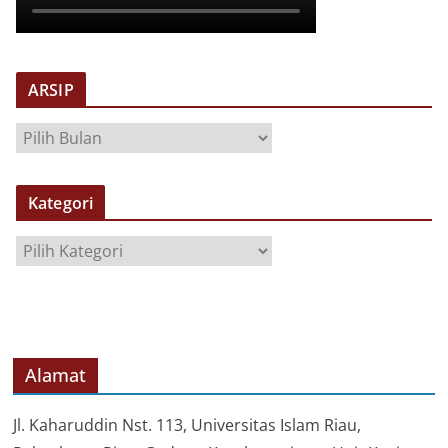
ARSIP
A
R
S
Kategori
I
P
K
a
t
e
g
o
Alamat
r
i
Jl. Kaharuddin Nst. 113, Universitas Islam Riau,