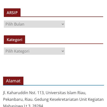
ARSIP
A
R
S
Kategori
I
P
K
a
t
e
g
o
Alamat
r
i
Jl. Kaharuddin Nst. 113, Universitas Islam Riau,
Pekanbaru, Riau. Gedung Kesekretariatan Unit Kegiatan
Mahasiswa Lt.3, 28284.