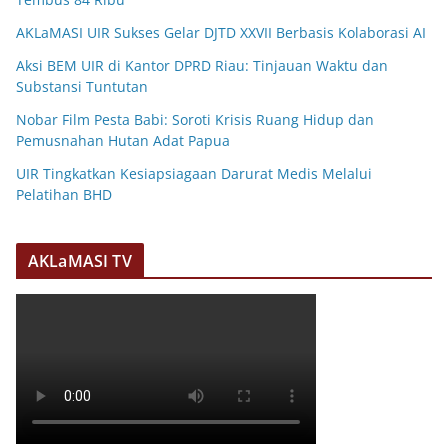
AKLaMASI UIR Sukses Gelar DJTD XXVII Berbasis Kolaborasi AI
Aksi BEM UIR di Kantor DPRD Riau: Tinjauan Waktu dan
Substansi Tuntutan
Nobar Film Pesta Babi: Soroti Krisis Ruang Hidup dan
Pemusnahan Hutan Adat Papua
UIR Tingkatkan Kesiapsiagaan Darurat Medis Melalui
Pelatihan BHD
AKLaMASI TV