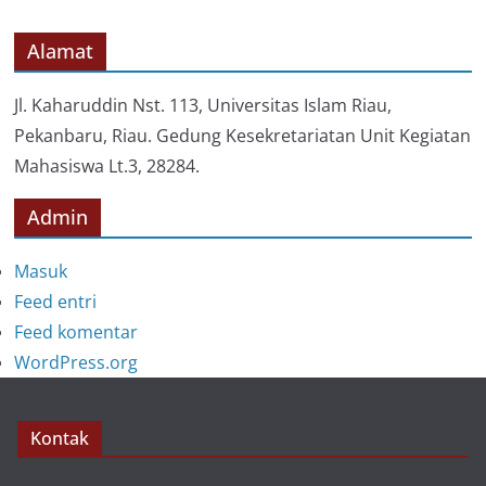
g
o
Alamat
r
i
Jl. Kaharuddin Nst. 113, Universitas Islam Riau,
Pekanbaru, Riau. Gedung Kesekretariatan Unit Kegiatan
Mahasiswa Lt.3, 28284.
Admin
Masuk
Feed entri
Feed komentar
WordPress.org
Kontak