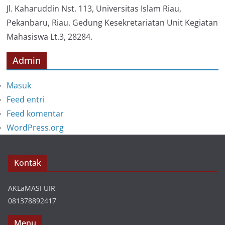
i
Jl. Kaharuddin Nst. 113, Universitas Islam Riau,
Pekanbaru, Riau. Gedung Kesekretariatan Unit Kegiatan
Mahasiswa Lt.3, 28284.
Admin
Masuk
Feed entri
Feed komentar
WordPress.org
Kontak
AKLaMASI UIR
081378892417
Menu