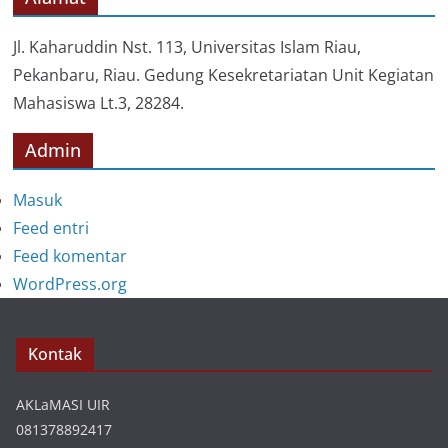
r
i
Jl. Kaharuddin Nst. 113, Universitas Islam Riau,
Pekanbaru, Riau. Gedung Kesekretariatan Unit Kegiatan
Mahasiswa Lt.3, 28284.
Admin
Masuk
Feed entri
Feed komentar
WordPress.org
Kontak
AKLaMASI UIR
081378892417