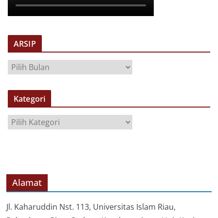
ARSIP
A
R
S
Kategori
I
P
K
a
t
e
g
o
Alamat
r
i
Jl. Kaharuddin Nst. 113, Universitas Islam Riau,