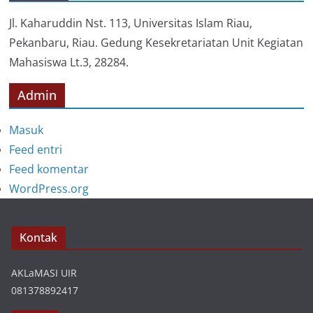
r
i
Jl. Kaharuddin Nst. 113, Universitas Islam Riau,
Pekanbaru, Riau. Gedung Kesekretariatan Unit Kegiatan
Mahasiswa Lt.3, 28284.
Admin
Masuk
Feed entri
Feed komentar
WordPress.org
Kontak
AKLaMASI UIR
081378892417