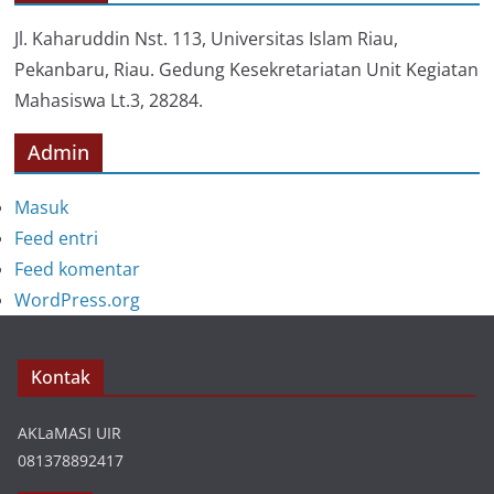
r
i
Jl. Kaharuddin Nst. 113, Universitas Islam Riau,
Pekanbaru, Riau. Gedung Kesekretariatan Unit Kegiatan
Mahasiswa Lt.3, 28284.
Admin
Masuk
Feed entri
Feed komentar
WordPress.org
Kontak
AKLaMASI UIR
081378892417