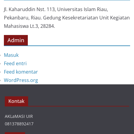
r
i
Jl. Kaharuddin Nst. 113, Universitas Islam Riau,
Pekanbaru, Riau. Gedung Kesekretariatan Unit Kegiatan
Mahasiswa Lt.3, 28284.
Admin
Masuk
Feed entri
Feed komentar
WordPress.org
Kontak
AKLaMASI UIR
081378892417