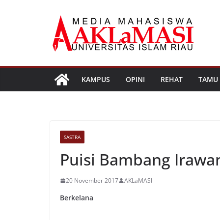
Skip
to
content
KAMPUS
OPINI
REHAT
TAMU
SASTRA
Puisi Bambang Irawa
20 November 2017
AKLaMASI
Berkelana