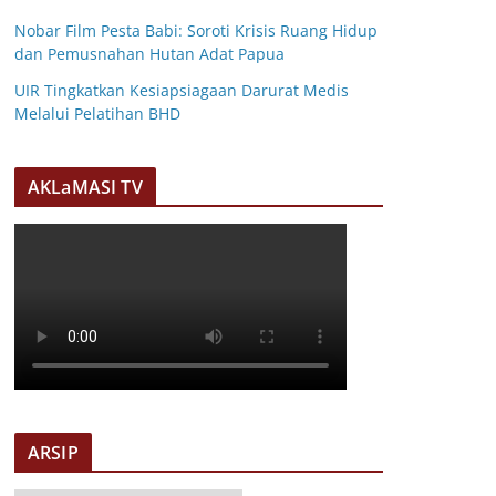
Nobar Film Pesta Babi: Soroti Krisis Ruang Hidup
dan Pemusnahan Hutan Adat Papua
UIR Tingkatkan Kesiapsiagaan Darurat Medis
Melalui Pelatihan BHD
AKLaMASI TV
ARSIP