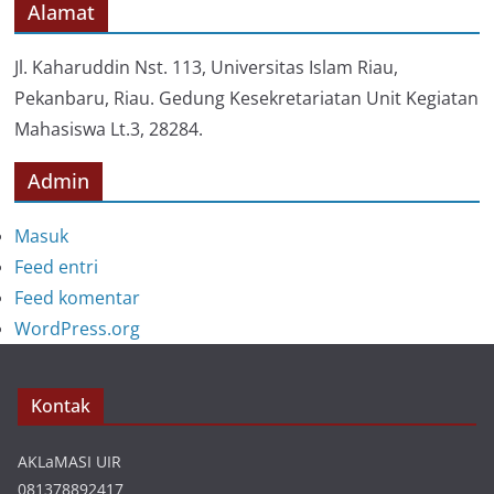
o
Alamat
r
i
Jl. Kaharuddin Nst. 113, Universitas Islam Riau,
Pekanbaru, Riau. Gedung Kesekretariatan Unit Kegiatan
Mahasiswa Lt.3, 28284.
Admin
Masuk
Feed entri
Feed komentar
WordPress.org
Kontak
AKLaMASI UIR
081378892417