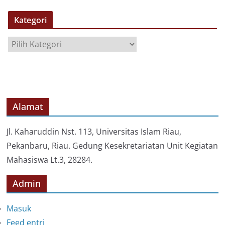
S
Kategori
I
P
K
a
t
e
g
o
Alamat
r
i
Jl. Kaharuddin Nst. 113, Universitas Islam Riau,
Pekanbaru, Riau. Gedung Kesekretariatan Unit Kegiatan
Mahasiswa Lt.3, 28284.
Admin
Masuk
Feed entri