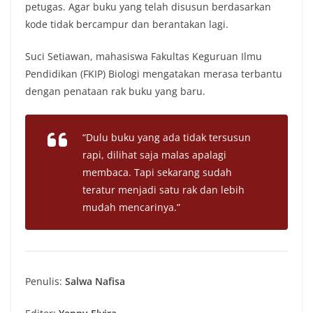
petugas. Agar buku yang telah disusun berdasarkan
kode tidak bercampur dan berantakan lagi.
Suci Setiawan, mahasiswa Fakultas Keguruan Ilmu
Pendidikan (FKIP) Biologi mengatakan merasa terbantu
dengan penataan rak buku yang baru.
“Dulu buku yang ada tidak tersusun
rapi, dilihat saja malas apalagi
membaca. Tapi sekarang sudah
teratur menjadi satu rak dan lebih
mudah mencarinya.”
Penulis:
Salwa Nafisa