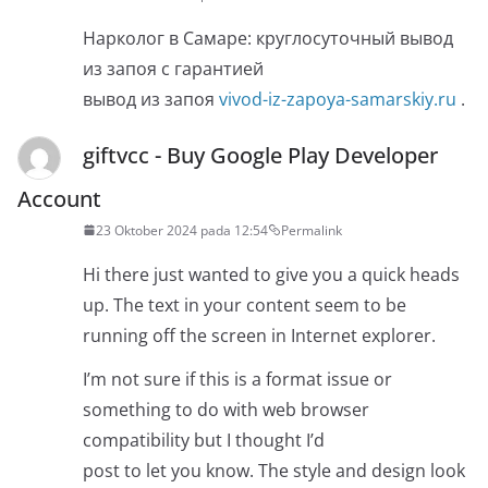
Нарколог в Самаре: круглосуточный вывод
из запоя с гарантией
вывод из запоя
vivod-iz-zapoya-samarskiy.ru
.
giftvcc - Buy Google Play Developer
Account
23 Oktober 2024 pada 12:54
Permalink
Hi there just wanted to give you a quick heads
up. The text in your content seem to be
running off the screen in Internet explorer.
I’m not sure if this is a format issue or
something to do with web browser
compatibility but I thought I’d
post to let you know. The style and design look