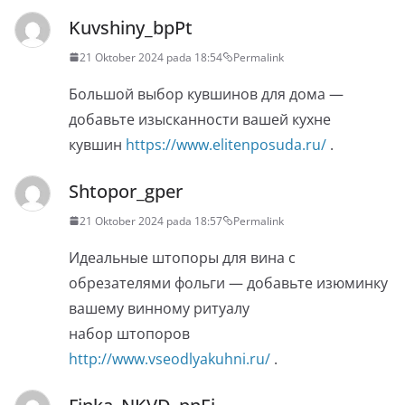
Kuvshiny_bpPt
21 Oktober 2024 pada 18:54
Permalink
Большой выбор кувшинов для дома —
добавьте изысканности вашей кухне
кувшин
https://www.elitenposuda.ru/
.
Shtopor_gper
21 Oktober 2024 pada 18:57
Permalink
Идеальные штопоры для вина с
обрезателями фольги — добавьте изюминку
вашему винному ритуалу
набор штопоров
http://www.vseodlyakuhni.ru/
.