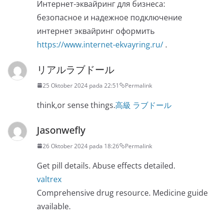
Интернет-эквайринг для бизнеса:
безопасное и надежное подключение
интернет эквайринг оформить
https://www.internet-ekvayring.ru/
.
リアルラブドール
25 Oktober 2024 pada 22:51
Permalink
think,or sense things.
高級 ラブドール
Jasonwefly
26 Oktober 2024 pada 18:26
Permalink
Get pill details. Abuse effects detailed.
valtrex
Comprehensive drug resource. Medicine guide
available.