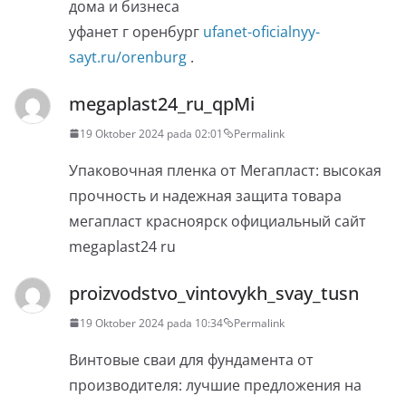
дома и бизнеса
уфанет г оренбург
ufanet-oficialnyy-
sayt.ru/orenburg
.
megaplast24_ru_qpMi
19 Oktober 2024 pada 02:01
Permalink
Упаковочная пленка от Мегапласт: высокая
прочность и надежная защита товара
мегапласт красноярск официальный сайт
megaplast24 ru
proizvodstvo_vintovykh_svay_tusn
19 Oktober 2024 pada 10:34
Permalink
Винтовые сваи для фундамента от
производителя: лучшие предложения на