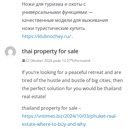
Ножи для туризма и охоты с
универсальными функциями —
качественные модели для выживания
ножи туристические купить
https://klubnozhey.ru/
.
thai property for sale
22 Oktober 2024 pada 12:27
Permalink
If you’re looking for a peaceful retreat and are
tired of the hustle and bustle of big cities, then
the perfect solution for you would be thailand
real estate!
thailand property for sale –
https://vntimes.biz/2024/10/03/phuket-real-
estate-where-to-buy-and-why