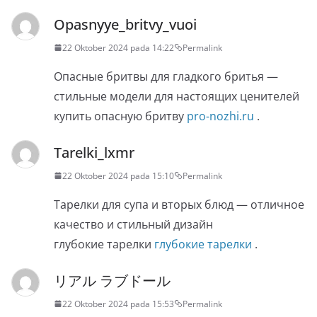
Opasnyye_britvy_vuoi
22 Oktober 2024 pada 14:22
Permalink
Опасные бритвы для гладкого бритья —
стильные модели для настоящих ценителей
купить опасную бритву
pro-nozhi.ru
.
Tarelki_lxmr
22 Oktober 2024 pada 15:10
Permalink
Тарелки для супа и вторых блюд — отличное
качество и стильный дизайн
глубокие тарелки
глубокие тарелки
.
リアル ラブドール
22 Oktober 2024 pada 15:53
Permalink