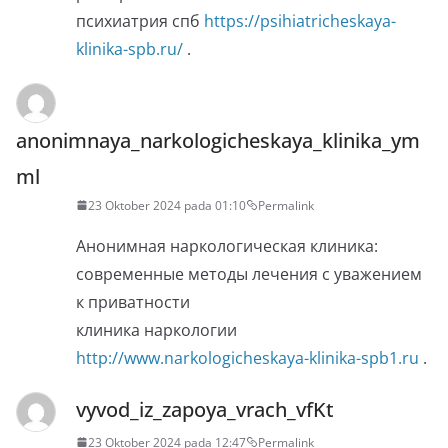
психиатрия спб
https://psihiatricheskaya-
klinika-spb.ru/
.
anonimnaya_narkologicheskaya_klinika_ym
ml
23 Oktober 2024 pada 01:10
Permalink
Анонимная наркологическая клиника:
современные методы лечения с уважением
к приватности
клиника наркологии
http://www.narkologicheskaya-klinika-spb1.ru
.
vyvod_iz_zapoya_vrach_vfKt
23 Oktober 2024 pada 12:47
Permalink