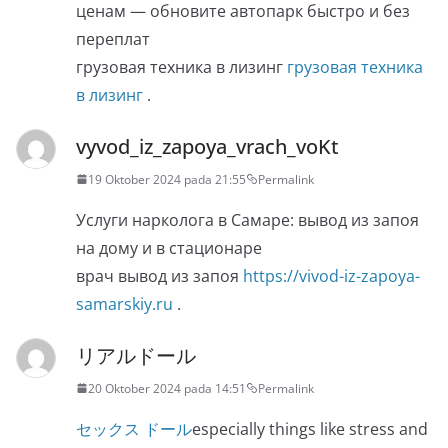
ценам — обновите автопарк быстро и без
переплат
грузовая техника в лизинг
грузовая техника
в лизинг
.
vyvod_iz_zapoya_vrach_voKt
19 Oktober 2024 pada 21:55
Permalink
Услуги нарколога в Самаре: вывод из запоя
на дому и в стационаре
врач вывод из запоя
https://vivod-iz-zapoya-
samarskiy.ru
.
リアルドール
20 Oktober 2024 pada 14:51
Permalink
セックス ドール
especially things like stress and