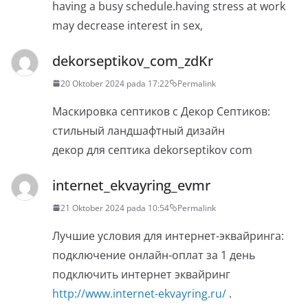
having a busy schedule.having stress at work
may decrease interest in sex,
dekorseptikov_com_zdKr
20 Oktober 2024 pada 17:22
Permalink
Маскировка септиков с Декор Септиков:
стильный ландшафтный дизайн
декор для септика dekorseptikov com
internet_ekvayring_evmr
21 Oktober 2024 pada 10:54
Permalink
Лучшие условия для интернет-эквайринга:
подключение онлайн-оплат за 1 день
подключить интернет эквайринг
http://www.internet-ekvayring.ru/
.