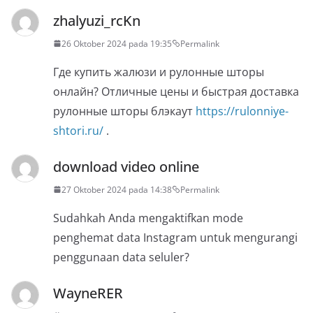
zhalyuzi_rcKn
26 Oktober 2024 pada 19:35
Permalink
Где купить жалюзи и рулонные шторы
онлайн? Отличные цены и быстрая доставка
рулонные шторы блэкаут
https://rulonniye-
shtori.ru/
.
download video online
27 Oktober 2024 pada 14:38
Permalink
Sudahkah Anda mengaktifkan mode
penghemat data Instagram untuk mengurangi
penggunaan data seluler?
WayneRER