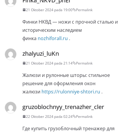
Finka_NKVD_pnEi
21 Oktober 2024 pada 19:00
Permalink
Финки НКВД — ножи с прочной сталью и
историческим наследием
финка
nozhiforall.ru
.
zhalyuzi_luKn
21 Oktober 2024 pada 21:14
Permalink
Жалюзи и рулонные шторы: стильное
решение для оформления окон
жалюзи
https://rulonniye-shtori.ru
.
gruzoblochnyy_trenazher_cler
22 Oktober 2024 pada 02:24
Permalink
Где купить грузоблочный тренажер для