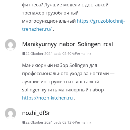
фитнеса? Лучшие модели с доставкой
тренажер грузоблочный
многофункциональный
https://gruzoblochnij-
trenazher.ru/
.
Manikyurnyy_nabor_Solingen_rcsl
22 Oktober 2024 pada 02:40
Permalink
Маникюрный набор Solingen для
профессионального ухода за ногтями —
лучшие инструменты с доставкой
solingen купить маникюрный набор
https://nozh-kitchen.ru
.
nozhi_dfSr
22 Oktober 2024 pada 03:12
Permalink