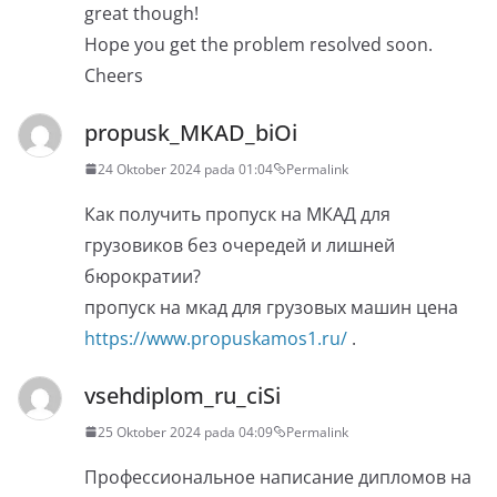
great though!
Hope you get the problem resolved soon.
Cheers
propusk_MKAD_biOi
24 Oktober 2024 pada 01:04
Permalink
Как получить пропуск на МКАД для
грузовиков без очередей и лишней
бюрократии?
пропуск на мкад для грузовых машин цена
https://www.propuskamos1.ru/
.
vsehdiplom_ru_ciSi
25 Oktober 2024 pada 04:09
Permalink
Профессиональное написание дипломов на