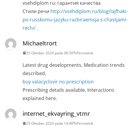
vsehdiplom ru: гарантия качества
Стили речи
http://vsehdiplom.ru/blog/lajfhaki-
po-russkomu-jazyku-razbiraemsja-s-chastjami-
rechi/
.
Michaeltrort
25 Oktober 2024 pada 08:39
Permalink
Latest drug developments. Medication trends
described.
buy valacyclovir no prescription
Prescribing details available. Interactions
explained here.
internet_ekvayring_vtmr
25 Oktober 2024 pada 14:48
Permalink