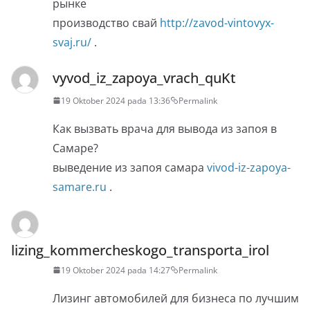
рынке
производство свай
http://zavod-vintovyx-
svaj.ru/
.
vyvod_iz_zapoya_vrach_quKt
19 Oktober 2024 pada 13:36
Permalink
Как вызвать врача для вывода из запоя в
Самаре?
выведение из запоя самара
vivod-iz-zapoya-
samare.ru
.
lizing_kommercheskogo_transporta_irol
19 Oktober 2024 pada 14:27
Permalink
Лизинг автомобилей для бизнеса по лучшим