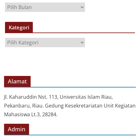
A
R
S
Kategori
I
P
K
a
t
e
g
o
Alamat
r
i
Jl. Kaharuddin Nst. 113, Universitas Islam Riau,
Pekanbaru, Riau. Gedung Kesekretariatan Unit Kegiatan
Mahasiswa Lt.3, 28284.
Admin