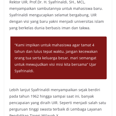
Rektor UIR, Prof.Dr. H. Syafrinaldi, SH., MCL,
menyampaikan sambutannya untuk mahasiswa baru.
Syafrinaldi mengucapkan selamat bergabung, UIR
dengan visi yang baru yakni menjadi universitas islam
yang berkelas dunia berbasis iman dan takwa.
“
Kami impikan untuk mahasiswa agar tamat 4
tahun dan lulus tepat waktu, jangan kecewakan
orang tua serta keluarga besar, mari semangat
untuk mewujudkan visi misi kita bersama“ Ujar
Syafrinaldi.
Lebih lanjut Syafrinaldi menyampaikan sejak berdiri
pada tahun 1962 hingga sampai saat ini, banyak
pencapaian yang diraih UIR. Seperti menjadi salah satu
perguruan tinggi swasta terbaik di Lembaga Layanan
Pendidikan Tinggi Wilayah X.