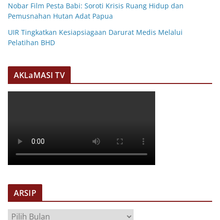
Nobar Film Pesta Babi: Soroti Krisis Ruang Hidup dan
Pemusnahan Hutan Adat Papua
UIR Tingkatkan Kesiapsiagaan Darurat Medis Melalui
Pelatihan BHD
AKLaMASI TV
ARSIP
A