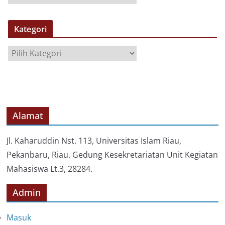
R
S
Kategori
I
P
K
a
t
e
g
o
Alamat
r
i
Jl. Kaharuddin Nst. 113, Universitas Islam Riau,
Pekanbaru, Riau. Gedung Kesekretariatan Unit Kegiatan
Mahasiswa Lt.3, 28284.
Admin
Masuk