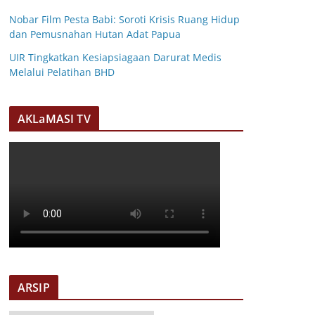
Nobar Film Pesta Babi: Soroti Krisis Ruang Hidup
dan Pemusnahan Hutan Adat Papua
UIR Tingkatkan Kesiapsiagaan Darurat Medis
Melalui Pelatihan BHD
AKLaMASI TV
ARSIP