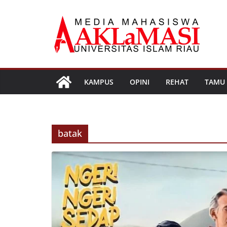
Skip
to
content
KAMPUS
OPINI
REHAT
TAMU
batak