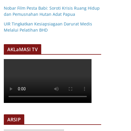
Nobar Film Pesta Babi: Soroti Krisis Ruang Hidup
dan Pemusnahan Hutan Adat Papua
UIR Tingkatkan Kesiapsiagaan Darurat Medis
Melalui Pelatihan BHD
AKLaMASI TV
ARSIP