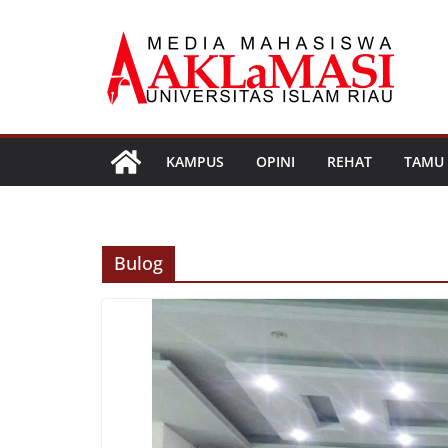
Skip
to
content
KAMPUS
OPINI
REHAT
TAMU
Bulog