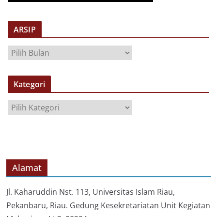
ARSIP
A
R
S
Kategori
I
P
K
a
t
e
g
o
Alamat
r
i
Jl. Kaharuddin Nst. 113, Universitas Islam Riau,
Pekanbaru, Riau. Gedung Kesekretariatan Unit Kegiatan