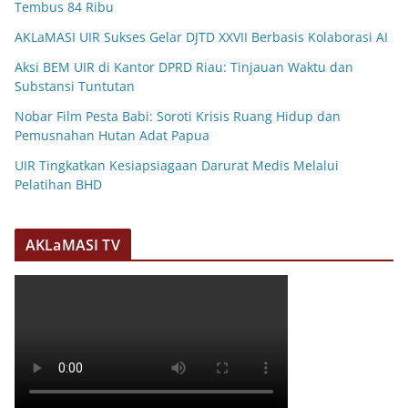
Tembus 84 Ribu
AKLaMASI UIR Sukses Gelar DJTD XXVII Berbasis Kolaborasi AI
Aksi BEM UIR di Kantor DPRD Riau: Tinjauan Waktu dan
Substansi Tuntutan
Nobar Film Pesta Babi: Soroti Krisis Ruang Hidup dan
Pemusnahan Hutan Adat Papua
UIR Tingkatkan Kesiapsiagaan Darurat Medis Melalui
Pelatihan BHD
AKLaMASI TV