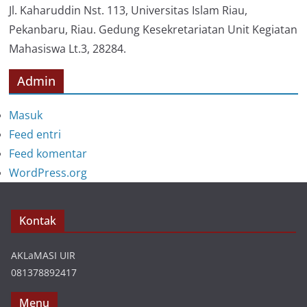
i
Jl. Kaharuddin Nst. 113, Universitas Islam Riau,
Pekanbaru, Riau. Gedung Kesekretariatan Unit Kegiatan
Mahasiswa Lt.3, 28284.
Admin
Masuk
Feed entri
Feed komentar
WordPress.org
Kontak
AKLaMASI UIR
081378892417
Menu