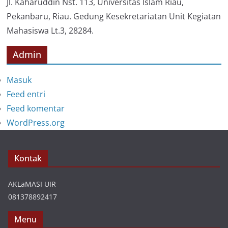
i
Jl. Kaharuddin Nst. 113, Universitas Islam Riau,
Pekanbaru, Riau. Gedung Kesekretariatan Unit Kegiatan
Mahasiswa Lt.3, 28284.
Admin
Masuk
Feed entri
Feed komentar
WordPress.org
Kontak
AKLaMASI UIR
081378892417
Menu