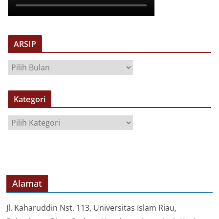
ARSIP
A
R
S
Kategori
I
P
K
a
t
e
g
o
Alamat
r
i
Jl. Kaharuddin Nst. 113, Universitas Islam Riau,