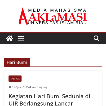
Skip
to
content
Hari Bumi
KAMPUS
23 April 2015
kru magang
Kegiatan Hari Bumi Sedunia di
UIR Berlangsung Lancar