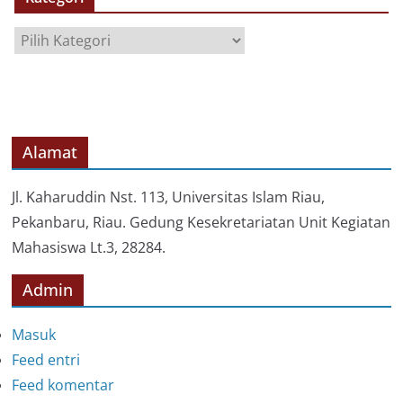
I
P
K
a
t
e
g
o
Alamat
r
i
Jl. Kaharuddin Nst. 113, Universitas Islam Riau,
Pekanbaru, Riau. Gedung Kesekretariatan Unit Kegiatan
Mahasiswa Lt.3, 28284.
Admin
Masuk
Feed entri
Feed komentar