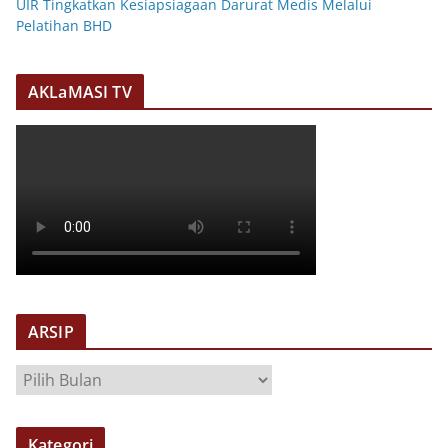
UIR Tingkatkan Kesiapsiagaan Darurat Medis Melalui
Pelatihan BHD
AKLaMASI TV
ARSIP
A
R
S
Kategori