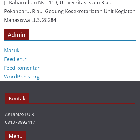
i
Jl. Kaharuddin Nst. 113, Universitas Islam Riau,
Pekanbaru, Riau. Gedung Kesekretariatan Unit Kegiatan
Mahasiswa Lt.3, 28284.
Admin
Masuk
Feed entri
Feed komentar
WordPress.org
Kontak
AKLaMASI UIR
081378892417
Menu