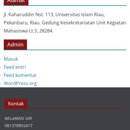
r
i
Jl. Kaharuddin Nst. 113, Universitas Islam Riau,
Pekanbaru, Riau. Gedung Kesekretariatan Unit Kegiatan
Mahasiswa Lt.3, 28284.
Admin
Masuk
Feed entri
Feed komentar
WordPress.org
Kontak
AKLaMASI UIR
081378892417