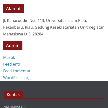
g
o
Alamat
r
i
Jl. Kaharuddin Nst. 113, Universitas Islam Riau,
Pekanbaru, Riau. Gedung Kesekretariatan Unit Kegiatan
Mahasiswa Lt.3, 28284.
Admin
Masuk
Feed entri
Feed komentar
WordPress.org
Kontak
AKLaMASI UIR