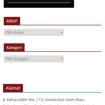
ARSIP
A
R
S
Kategori
I
P
K
a
t
e
g
o
Alamat
r
i
Jl. Kaharuddin Nst. 113, Universitas Islam Riau,