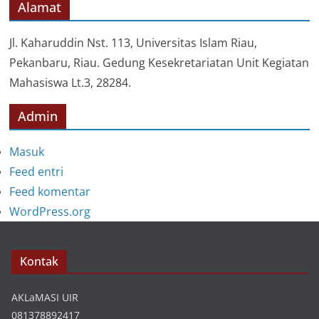
o
Alamat
r
i
Jl. Kaharuddin Nst. 113, Universitas Islam Riau,
Pekanbaru, Riau. Gedung Kesekretariatan Unit Kegiatan
Mahasiswa Lt.3, 28284.
Admin
Masuk
Feed entri
Feed komentar
WordPress.org
Kontak
AKLaMASI UIR
081378892417